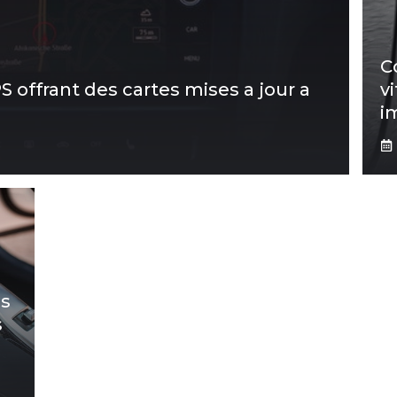
C
 offrant des cartes mises a jour a
v
i
as
s