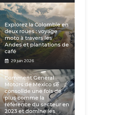
Explorez la Colombie en
deux roues : voyage
moto à travers les
Andes et plantations de
café
29 juin 2026
Comment General
Motors de Mexico se
consolide une fois de
plus comme la
référence du secteur en
2023 et domine les