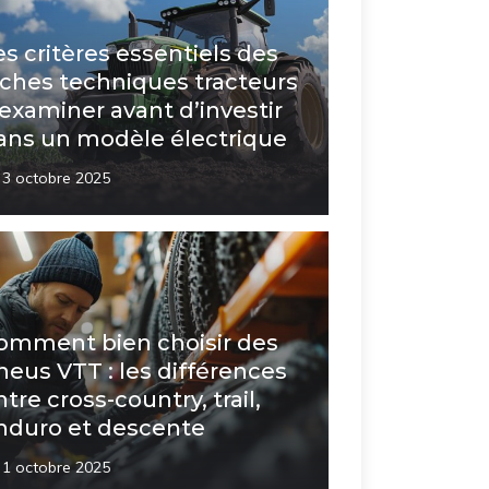
es critères essentiels des
iches techniques tracteurs
 examiner avant d’investir
ans un modèle électrique
3 octobre 2025
omment bien choisir des
neus VTT : les différences
ntre cross-country, trail,
nduro et descente
1 octobre 2025