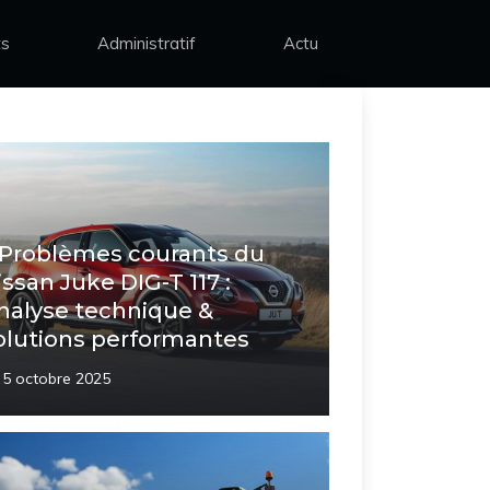
ts
Administratif
Actu
 Problèmes courants du
issan Juke DIG-T 117 :
nalyse technique &
olutions performantes
5 octobre 2025