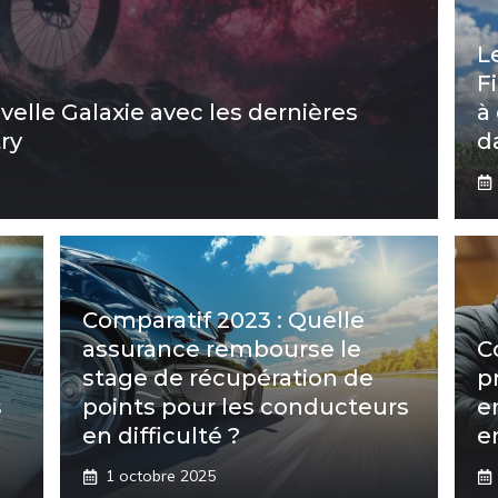
L
F
elle Galaxie avec les dernières
à
ry
d
Comparatif 2023 : Quelle
assurance rembourse le
C
stage de récupération de
p
s
points pour les conducteurs
e
en difficulté ?
e
1 octobre 2025