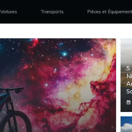
Voitures
Transports
Pièces et Équipemen
5
N
A
S