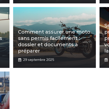
S
Comment assurer une moto
p
s
sans permis facilement :
p
dossier et documents à
v
e
préparer
la
29 septembre 2025
 :