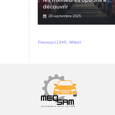
les meilleures options à
découvrir
28 septembre 2025
Previous
1
2
3
4
5
…
9
Next